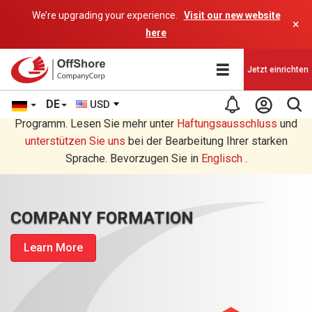
We’re upgrading your experience.
Visit our new website
×
here
Jetzt einrichten
DE
USD
Sie lesen eine Deutsche Übersetzung durch ein AI-
Programm. Lesen Sie mehr unter
Haftungsausschluss
und
unterstützen Sie uns
bei der Bearbeitung Ihrer starken
Sprache. Bevorzugen Sie in
Englisch
.
COMPANY FORMATION
Learn More