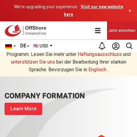
We’re upgrading your experience.
Visit our new website
×
here
Jetzt einrichten
DE
USD
Sie lesen eine Deutsche Übersetzung durch ein AI-
Programm. Lesen Sie mehr unter
Haftungsausschluss
und
unterstützen Sie uns
bei der Bearbeitung Ihrer starken
Sprache. Bevorzugen Sie in
Englisch
.
COMPANY FORMATION
Learn More