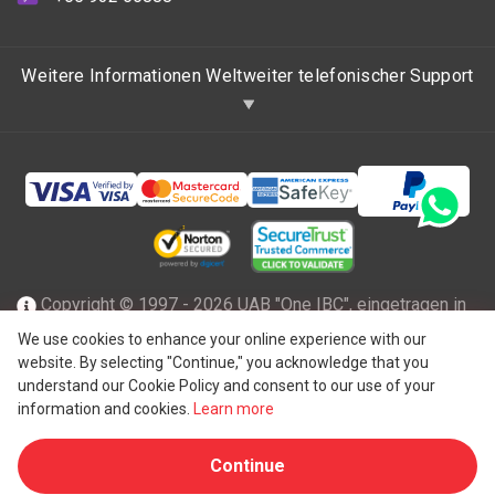
Weitere Informationen Weltweiter telefonischer Support
Copyright © 1997 - 2026 UAB "One IBC", eingetragen in
der Republik Litauen mit beschränkter Haftung und Mitglied
We use cookies to enhance your online experience with our
website. By selecting "Continue," you acknowledge that you
des One IBC Netzwerks einer unabhängigen und separaten
understand our Cookie Policy and consent to our use of your
®
juristischen Person, die mit der One IBC
Group ("
One IBC
information and cookies.
Learn more
Limited
"), einer Schweizer Einheit, verbunden ist. Alle
Continue
Rechte vorbehalten. Weitere Informationen finden Sie unter