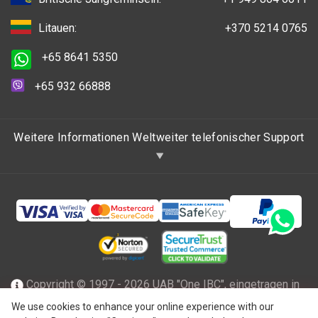
Litauen:
+370 5214 0765
+65 8641 5350
+65 932 66888
Weitere Informationen Weltweiter telefonischer Support
Copyright © 1997 - 2026 UAB "One IBC", eingetragen in
der Republik Litauen mit beschränkter Haftung und Mitglied
We use cookies to enhance your online experience with our