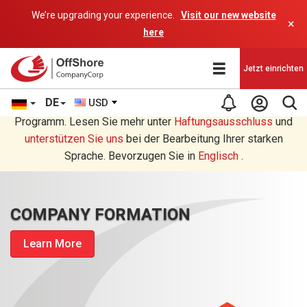
We’re upgrading your experience.
Visit our new website
×
here
Jetzt einrichten
DE
USD
Sie lesen eine Deutsche Übersetzung durch ein AI-
Programm. Lesen Sie mehr unter
Haftungsausschluss
und
unterstützen Sie uns
bei der Bearbeitung Ihrer starken
Sprache. Bevorzugen Sie in
Englisch
.
COMPANY FORMATION
Learn More