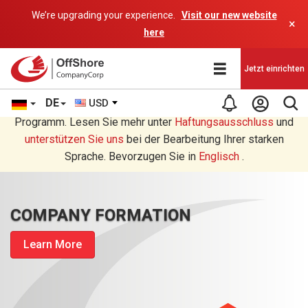
We’re upgrading your experience.
Visit our new website
×
here
Jetzt einrichten
DE
USD
Sie lesen eine Deutsche Übersetzung durch ein AI-
Programm. Lesen Sie mehr unter
Haftungsausschluss
und
unterstützen Sie uns
bei der Bearbeitung Ihrer starken
Sprache. Bevorzugen Sie in
Englisch
.
COMPANY FORMATION
Learn More