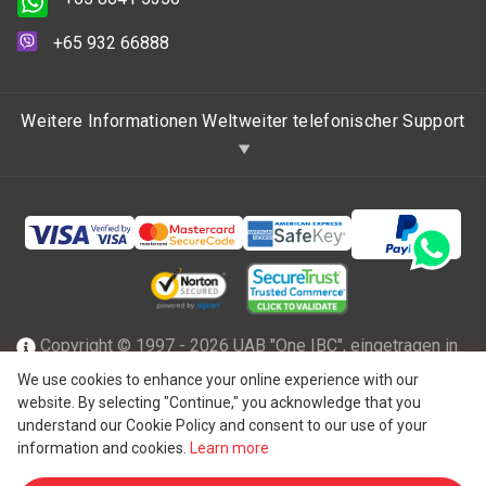
+65 932 66888
Weitere Informationen Weltweiter telefonischer Support
Copyright © 1997 - 2026 UAB "One IBC", eingetragen in
der Republik Litauen mit beschränkter Haftung und Mitglied
We use cookies to enhance your online experience with our
website. By selecting "Continue," you acknowledge that you
des One IBC Netzwerks einer unabhängigen und separaten
understand our Cookie Policy and consent to our use of your
®
juristischen Person, die mit der One IBC
Group ("
One IBC
information and cookies.
Learn more
Limited
"), einer Schweizer Einheit, verbunden ist. Alle