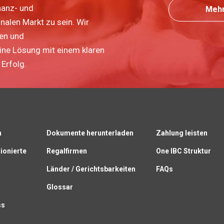
nanz- und
Mehr
nalen Markt zu sein. Wir
ten und
eine Lösung mit einem klaren
Erfolg.
n
Dokumente herunterladen
Zahlung leisten
ionierte
Regalfirmen
One IBC Struktur
Länder / Gerichtsbarkeiten
FAQs
Glossar
ss