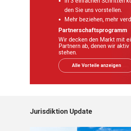
In 3 einfachen Schritten 
den Sie uns vorstellen.
Mehr beziehen, mehr verd
Partnerschaftsprogramm
Wir decken den Markt mit e
Partnern ab, denen wir aktiv
stehen.
Alle Vorteile anzeigen
Jurisdiktion Update