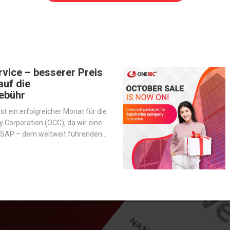
vice – besserer Preis
auf die
ebühr
st ein erfolgreicher Monat für die
Corporation (OCC), da wir eine
t SAP – dem weltweit führenden
nternehmenssoftware –
 um den Betrieb zu
d unsere Dienstleistungen zu