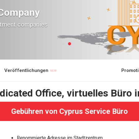
d Company
estment companies
Veröffentlichungen
Promot
icated Office, virtuelles Büro 
Gebühren von Cyprus Service Büro
Renommierte Adresse im Stadtzentrum