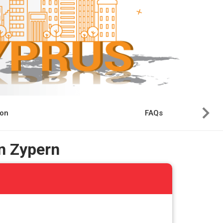
ion
FAQs
in Zypern