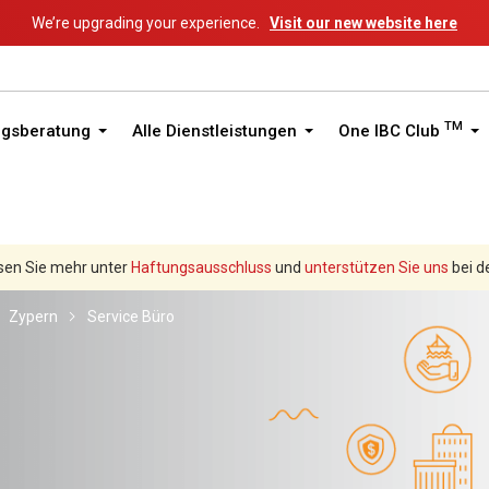
We’re upgrading your experience.
Visit our new website here
TM
ngsberatung
Alle Dienstleistungen
One IBC Club
sen Sie mehr unter
Haftungsausschluss
und
unterstützen Sie uns
bei d
Zypern
Service Büro