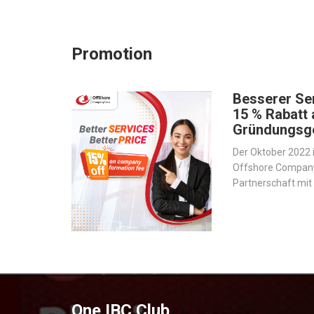
Promotion
Besserer Ser
15 % Rabatt 
Gründungsg
Der Oktober 2022 i
Offshore Company 
Partnerschaft mi
Hersteller von U
eingegangen sind,
rationalisieren un
verbessern.
One IBC Club