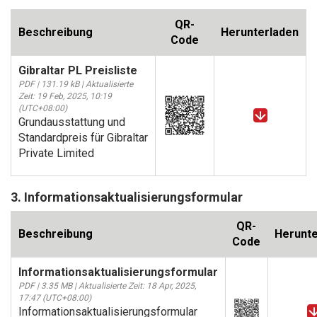
QR-
Beschreibung
Herunterladen
Code
Gibraltar PL Preisliste
PDF | 131.19 kB | Aktualisierte
Zeit: 19 Feb, 2025, 10:19
(UTC+08:00)
Grundausstattung und
Standardpreis für Gibraltar
Private Limited
3. Informationsaktualisierungsformular
QR-
Beschreibung
Herunte
Code
Informationsaktualisierungsformular
PDF | 3.35 MB | Aktualisierte Zeit: 18 Apr, 2025,
17:47 (UTC+08:00)
Informationsaktualisierungsformular