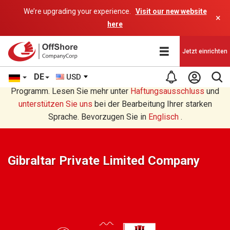
We’re upgrading your experience.
Visit our new website
×
here
Jetzt einrichten
DE
USD
Sie lesen eine Deutsche Übersetzung durch ein AI-
Programm. Lesen Sie mehr unter
Haftungsausschluss
und
unterstützen Sie uns
bei der Bearbeitung Ihrer starken
Sprache. Bevorzugen Sie in
Englisch
.
Gibraltar Private Limited Company