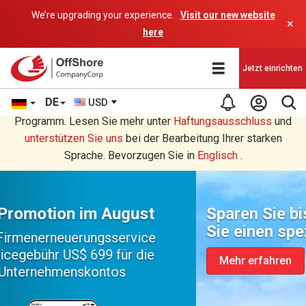
We’re upgrading your experience.
Visit our new website
×
here
Jetzt einrichten
DE
USD
Sie lesen eine Deutsche Übersetzung durch ein AI-
Programm. Lesen Sie mehr unter
Haftungsausschluss
und
unterstützen Sie uns
bei der Bearbeitung Ihrer starken
Sprache. Bevorzugen Sie in
Englisch
.
Sparen Sie bis zu $ 300 und erhalten
Sie einen speziellen GUTSCHEIN
Mehr erfahren