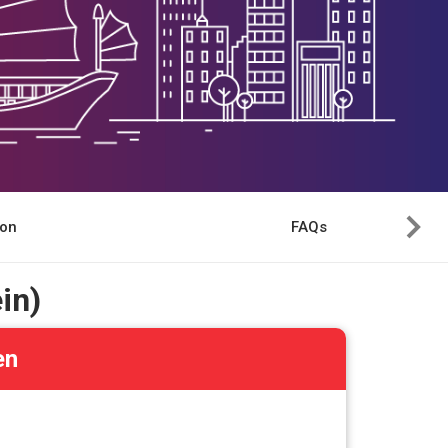
ion
FAQs
in)
en