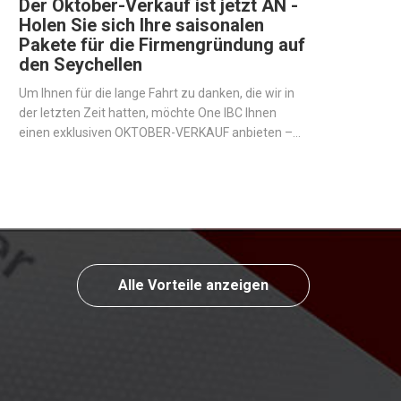
Der Oktober-Verkauf ist jetzt AN -
Holen Sie sich Ihre saisonalen
Pakete für die Firmengründung auf
den Seychellen
Um Ihnen für die lange Fahrt zu danken, die wir in
der letzten Zeit hatten, möchte One IBC Ihnen
einen exklusiven OKTOBER-VERKAUF anbieten –
saisonale Pakete für diejenigen, die eine Offshore-
Firma auf den Seychellen eröffnen möchten.
Alle Vorteile anzeigen