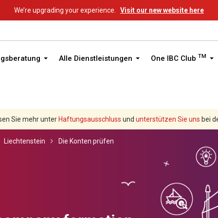
We’re upgrading your experience.
Visit our new website here
TM
ngsberatung
Alle Dienstleistungen
One IBC Club
sen Sie mehr unter
Haftungsausschluss
und
unterstützen Sie uns
bei d
Liechtenstein
Die Konten prüfen