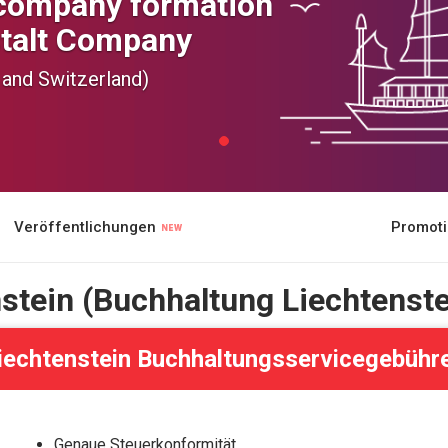
 company formation
stalt Company
and Switzerland)
Veröffentlichungen
Promot
stein (Buchhaltung Liechtenste
iechtenstein Buchhaltungsservicegebühr
Genaue Steuerkonformität