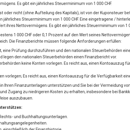
ermögens. Es gibt ein jährliches Steuerminimum von 1 000 CHF.
t oder nicht (ohne Aufteilung des Kapitals), ist von der Kuponsteuer befr
n jährliches Steuerminimum von 1 000 CHF. Eine eingetragene / hinterle
 Wert ihres Nettovermögens. Es gibt ein jährliches Steuerminimum von 1 
ndestens 1 000 CHF oder 0,1 Prozent auf den Wert seines Nettovermögen
reich. Die Finanzberichte müssen folgende Anforderungen erfüllen:
et, eine Prüfung durchzuführen und den nationalen Steuerbehörden ein
 legen den nationalen Steuerbehörden einen Finanzbericht vor.
rbehörden keine Konten vorlegen. Es reicht aus, einen Kontoauszug f
 vorlegen; Es reicht aus, einen Kontoauszug für die Verfügbarkeit e
 in Ihren Finanzunterlagen unterstützen und Sie bei der Vermeidung von 
nd Zugang zu niedrigeren Kosten zu erhalten, insbesondere bei Bankkr
 Weise auszubauen.
nterstützen:
Rechts- und Buchhaltungsunterlagen.
hhaltungsangelegenheiten.
 einschließlich der Finanzhistorie.