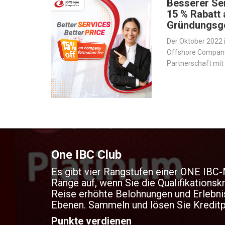
Besserer Ser
15 % Rabatt 
Gründungsg
Der Oktober 2022 i
Offshore Company 
Partnerschaft mi
Hersteller von U
eingegangen sind,
rationalisieren un
verbessern.
One IBC Club
Es gibt vier Rangstufen einer ONE IBC-M
Ränge auf, wenn Sie die Qualifikationskr
Reise erhöhte Belohnungen und Erlebniss
Ebenen. Sammeln und lösen Sie Kreditpu
Punkte verdienen