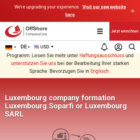
We’re upgrading your experience.
Visit our new website
×
here
Jetzt einrichten
DE
USD
Sie lesen eine Deutsche Übersetzung durch ein AI-
Programm. Lesen Sie mehr unter
Haftungsausschluss
und
unterstützen Sie uns
bei der Bearbeitung Ihrer starken
Sprache. Bevorzugen Sie in
Englisch
.
Luxembourg company formation
Luxembourg Soparfi or Luxembourg
SARL