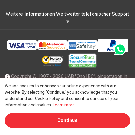
Weitere Informationen Weltweiter telefonischer Support
Copyright © 1997 - 2026 UAB "One IBC", eingetragen in
der Republik Litauen mit beschränkter Haftung und Mitglied
We use cookies to enhance your online experience with our
website. By selecting "Continue," you acknowledge that you
des One IBC Netzwerks einer unabhängigen und separaten
understand our Cookie Policy and consent to our use of your
®
juristischen Person, die mit der One IBC
Group ("
One IBC
information and cookies.
Learn more
Limited
"), einer Schweizer Einheit, verbunden ist. Alle
Continue
Rechte vorbehalten. Weitere Informationen finden Sie unter
One IBC Struktur
.