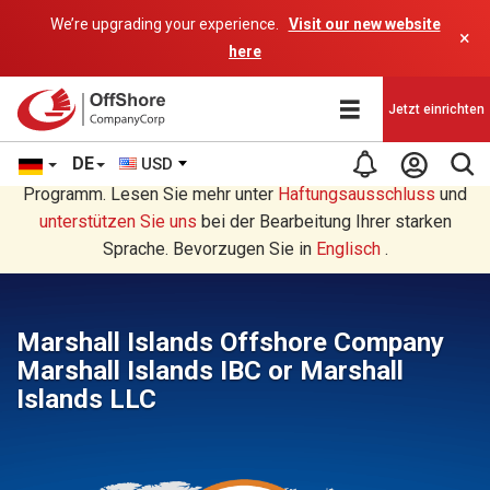
We’re upgrading your experience.
Visit our new website
×
here
Jetzt einrichten
DE
USD
Sie lesen eine Deutsche Übersetzung durch ein AI-
Programm. Lesen Sie mehr unter
Haftungsausschluss
und
unterstützen Sie uns
bei der Bearbeitung Ihrer starken
Sprache. Bevorzugen Sie in
Englisch
.
Marshall Islands Offshore Company
Marshall Islands IBC or Marshall
Islands LLC