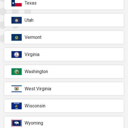
Texas
Utah
Vermont
Virginia
Washington
West Virginia
Wisconsin
Wyoming