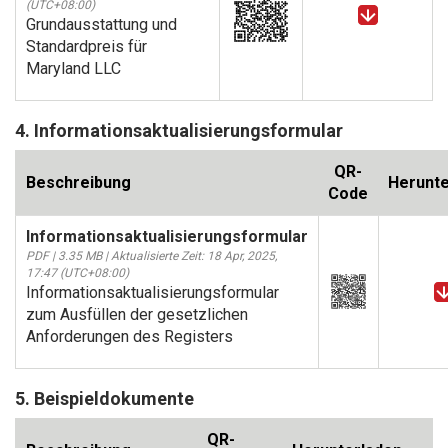
(UTC+08:00)
Grundausstattung und
Standardpreis für
Maryland LLC
4. Informationsaktualisierungsformular
QR-
Beschreibung
Herunte
Code
Informationsaktualisierungsformular
PDF | 3.35 MB | Aktualisierte Zeit: 18 Apr, 2025,
17:47 (UTC+08:00)
Informationsaktualisierungsformular
zum Ausfüllen der gesetzlichen
Anforderungen des Registers
5. Beispieldokumente
QR-