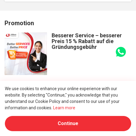
Promotion
Besserer Service – besserer
Preis 15 % Rabatt auf die
Gründungsgebühr
Der Oktober-Verkauf ist jetzt
We use cookies to enhance your online experience with our
AN - Holen Sie sich Ihre
website. By selecting "Continue," you acknowledge that you
saisonalen Pakete für die
understand our Cookie Policy and consent to our use of your
Firmengründung auf den
information and cookies.
Learn more
Seychellen
Continue