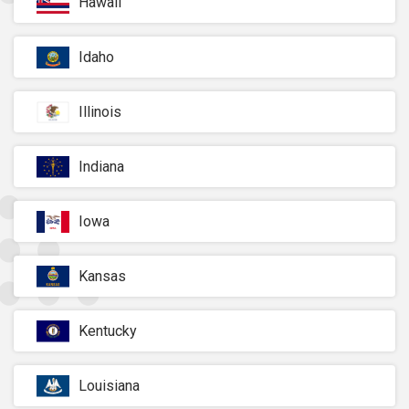
Hawaii
Idaho
Illinois
Indiana
Iowa
Kansas
Kentucky
Louisiana