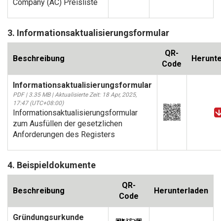
Company (AC) Preisliste
3. Informationsaktualisierungsformular
QR-
Beschreibung
Herunte
Code
Informationsaktualisierungsformular
PDF | 3.35 MB | Aktualisierte Zeit: 18 Apr, 2025,
17:47 (UTC+08:00)
Informationsaktualisierungsformular
zum Ausfüllen der gesetzlichen
Anforderungen des Registers
4. Beispieldokumente
QR-
Beschreibung
Herunterladen
Code
Gründungsurkunde