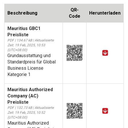
QR-
Beschreibung
Herunterladen
Code
Mauritius GBC1
Preisliste
PDF | 134.67 kB | Aktualisierte
Zeit: 19 Feb, 2025, 10:53
(UTC+08:00)
Grundausstattung und
Standardpreis für Global
Business License
Kategorie 1
Mauritius Authorized
Company (AC)
Preisliste
PDF | 132.73 kB | Aktualisierte
Zeit: 19 Feb, 2025, 10:52
(UTC+08:00)
Mauritius Authorized