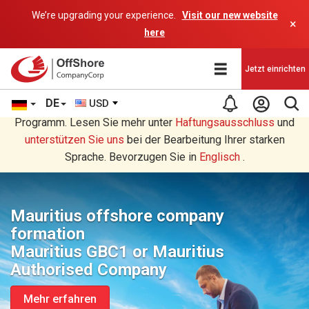
We’re upgrading your experience.
Visit our new website
×
here
Jetzt einrichten
DE
USD
Sie lesen eine Deutsche Übersetzung durch ein AI-
Programm. Lesen Sie mehr unter
Haftungsausschluss
und
unterstützen Sie uns
bei der Bearbeitung Ihrer starken
Sprache. Bevorzugen Sie in
Englisch
.
Mauritius offshore company
formation
Mauritius GBC1 or Mauritius
Authorised Company
Mehr erfahren