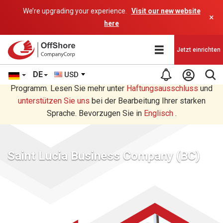
We’re upgrading your experience.
Visit our new website
×
here
Jetzt einrichten
DE
USD
Sie lesen eine Deutsche Übersetzung durch ein AI-
Programm. Lesen Sie mehr unter
Haftungsausschluss
und
unterstützen Sie uns
bei der Bearbeitung Ihrer starken
Sprache. Bevorzugen Sie in
Englisch
.
Saint Lucia Business Company (BC)