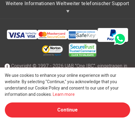
Weitere Informationen Weltweiter telefonischer Support
Copyright © 1997 - 2026 UAB "One IBC", eingetragen in
der Republik Litauen mit beschränkter Haftung und Mitglied
We use cookies to enhance your online experience with our
website. By selecting "Continue," you acknowledge that you
des One IBC Netzwerks einer unabhängigen und separaten
understand our Cookie Policy and consent to our use of your
®
juristischen Person, die mit der One IBC
Group ("
One IBC
information and cookies.
Learn more
Limited
"), einer Schweizer Einheit, verbunden ist. Alle
Continue
Rechte vorbehalten. Weitere Informationen finden Sie unter
One IBC Struktur
.