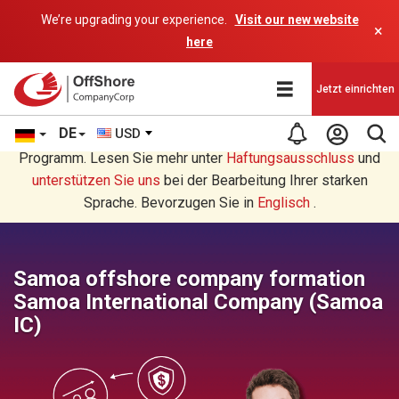
We’re upgrading your experience.
Visit our new website
×
here
Jetzt einrichten
DE
USD
Sie lesen eine Deutsche Übersetzung durch ein AI-
Programm. Lesen Sie mehr unter
Haftungsausschluss
und
unterstützen Sie uns
bei der Bearbeitung Ihrer starken
Sprache. Bevorzugen Sie in
Englisch
.
Samoa offshore company formation
Samoa International Company (Samoa
IC)