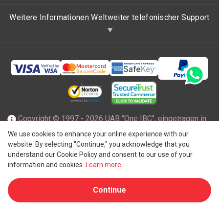
Weitere Informationen Weltweiter telefonischer Support
Copyright © 1997 - 2026 UAB "One IBC", eingetragen in
der Republik Litauen mit beschränkter Haftung und Mitglied
We use cookies to enhance your online experience with our
website. By selecting "Continue," you acknowledge that you
des One IBC Netzwerks einer unabhängigen und separaten
understand our Cookie Policy and consent to our use of your
®
juristischen Person, die mit der One IBC
Group ("
One IBC
information and cookies.
Learn more
Limited
"), einer Schweizer Einheit, verbunden ist. Alle
Continue
Rechte vorbehalten. Weitere Informationen finden Sie unter
One IBC Struktur
.