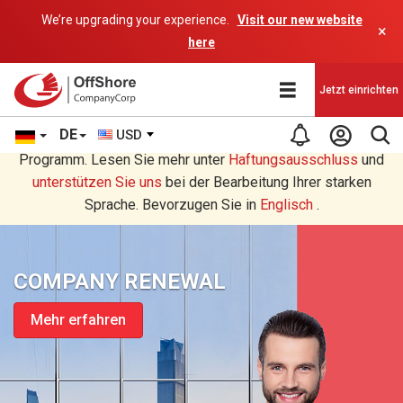
We’re upgrading your experience.
Visit our new website
×
here
Jetzt einrichten
DE
USD
Sie lesen eine Deutsche Übersetzung durch ein AI-
Programm. Lesen Sie mehr unter
Haftungsausschluss
und
unterstützen Sie uns
bei der Bearbeitung Ihrer starken
Sprache. Bevorzugen Sie in
Englisch
.
COMPANY RENEWAL
Mehr erfahren