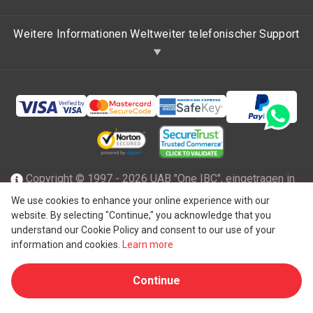
Weitere Informationen Weltweiter telefonischer Support
Copyright © 1997 - 2026 UAB "One IBC", eingetragen in
der Republik Litauen mit beschränkter Haftung und Mitglied
We use cookies to enhance your online experience with our
website. By selecting "Continue," you acknowledge that you
des One IBC Netzwerks einer unabhängigen und separaten
understand our Cookie Policy and consent to our use of your
®
juristischen Person, die mit der One IBC
Group ("
One IBC
information and cookies.
Learn more
Limited
"), einer Schweizer Einheit, verbunden ist. Alle
Continue
Rechte vorbehalten. Weitere Informationen finden Sie unter
One IBC Struktur
.