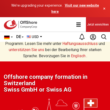
We’re upgrading your experience.
Visit our new website
×
here
Jetzt einrichten
DE
USD
Sie lesen eine Deutsche Übersetzung durch ein AI-
Programm. Lesen Sie mehr unter
Haftungsausschluss
und
unterstützen Sie uns
bei der Bearbeitung Ihrer starken
Sprache. Bevorzugen Sie in
Englisch
.
Offshore company formation in
Switzerland
Swiss GmbH or Swiss AG