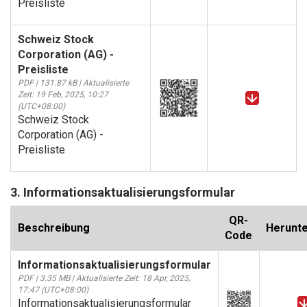
Preisliste
Schweiz Stock
Corporation (AG) -
Preisliste
PDF | 131.87 kB | Aktualisierte
Zeit: 19 Feb, 2025, 10:27
(UTC+08:00)
Schweiz Stock
Corporation (AG) -
Preisliste
3. Informationsaktualisierungsformular
QR-
Beschreibung
Herunte
Code
Informationsaktualisierungsformular
PDF | 3.35 MB | Aktualisierte Zeit: 18 Apr, 2025,
17:47 (UTC+08:00)
Informationsaktualisierungsformular