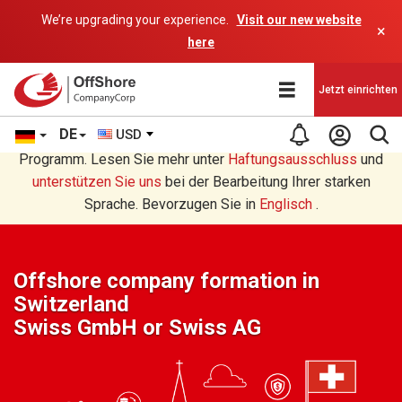
We’re upgrading your experience.
Visit our new website
×
here
Jetzt einrichten
DE
USD
Sie lesen eine Deutsche Übersetzung durch ein AI-
Programm. Lesen Sie mehr unter
Haftungsausschluss
und
unterstützen Sie uns
bei der Bearbeitung Ihrer starken
Sprache. Bevorzugen Sie in
Englisch
.
Offshore company formation in
Switzerland
Swiss GmbH or Swiss AG