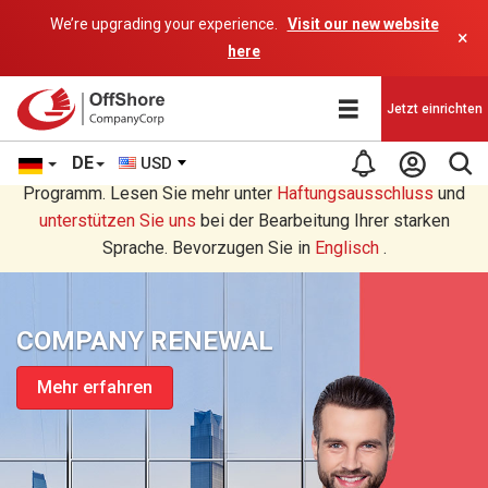
We’re upgrading your experience.
Visit our new website
×
here
Jetzt einrichten
DE
USD
Sie lesen eine Deutsche Übersetzung durch ein AI-
Programm. Lesen Sie mehr unter
Haftungsausschluss
und
unterstützen Sie uns
bei der Bearbeitung Ihrer starken
Sprache. Bevorzugen Sie in
Englisch
.
COMPANY RENEWAL
Mehr erfahren