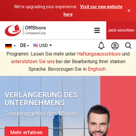
We’re upgrading your experience.
Visit our new website
×
here
Jetzt einrichten
DE
USD
Sie lesen eine Deutsche Übersetzung durch ein AI-
Programm. Lesen Sie mehr unter
Haftungsausschluss
und
unterstützen Sie uns
bei der Bearbeitung Ihrer starken
Sprache. Bevorzugen Sie in
Englisch
.
VERLÄNGERUNG DES
UNTERNEHMENS
Sonderangebot des Monats
Mehr erfahren