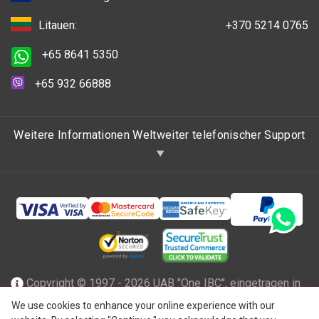
Litauen:
+370 5214 0765
+65 8641 5350
+65 932 66888
Weitere Informationen Weltweiter telefonischer Support
Copyright © 1997 - 2026 UAB "One IBC", eingetragen in
der Republik Litauen mit beschränkter Haftung und Mitglied
We use cookies to enhance your online experience with our