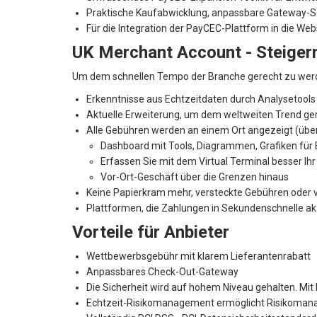
Von
US$ 99