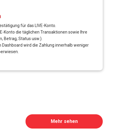
.) verfügbar.
eise zu treffen. PayCEC ermöglicht:
ährungen hinweg).