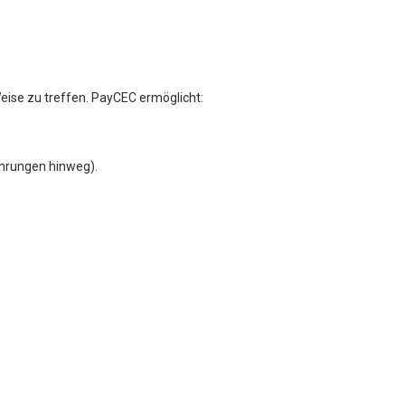
hohe Erfolgsquote bei der
Eröffnung eines
dlerkonto bei solchen Banken stellen: EPB in
Belize, Mauritius,
ndlerkonten
Transaktionsdaten von Anbietern gesammelt