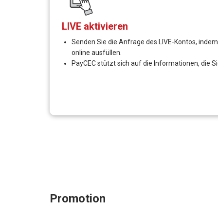
Rechtlich für den Verkäufer gesichert, da keine Ka
Internationale Kartenverarbeiter (VISA, MASTER, AM
Multi-Zahlungsmethoden (Online Gateway, MOTO-
Umfassendes PayCEC-Expansion Toolkit für Entwic
Praktische Kaufabwicklung, anpassbare Gateway-Sch
Für die Integration der PayCEC-Plattform in die Web
UK Merchant Account - Steigern
Um dem schnellen Tempo der Branche gerecht zu werden
Erkenntnisse aus Echtzeitdaten durch Analysetools
Aktuelle Erweiterung, um dem weltweiten Trend ge
Alle Gebühren werden an einem Ort angezeigt (über
Dashboard mit Tools, Diagrammen, Grafiken fü
Erfassen Sie mit dem Virtual Terminal besser I
Vor-Ort-Geschäft über die Grenzen hinaus
Keine Papierkram mehr, versteckte Gebühren oder
Plattformen, die Zahlungen in Sekundenschnelle ak
Vorteile für Anbieter
Wettbewerbsgebühr mit klarem Lieferantenrabatt