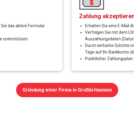
rtendaten des Kunden verarbeitet werden
EX, JCB, UNION) mit vielen Währungen (GBP, AUD, SGD, USD, EURO, HKD .
Zahlung, mPOS usw.)
kler
nittstelle.
site des Anbieters ist keine Programmierung erforderlich.
 Sie Ihr Geschäft
, ist es ein Muss, schnellere Geschäftsentscheidungen auf sichere W
recht zu werden.
 verschiedene Zahlungsarten / Risikostufen / Länder / Zeiten / und W
r Business Management
hr Verkaufsvolumen
 verwirrende PCI-Compliance-Verfahren
zeptieren.