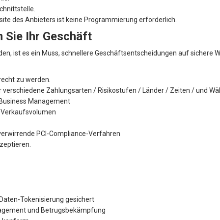
Das in Großbritannien ansässige Unternehmen hat eine 
Händlerkontos bei PayCEC, Paypal.
Das britische Unternehmen kann einen Antrag auf ein Hän
Pueto Rico, OCBC in Singapur, PPB in Vanuatu, Banken in 
Risikomanagement, Risikovermeidung
Dienstleistungen für Kartentransaktionen
Alternative Zahlungsmethoden
Wettbewerbsfähiger Preis
Passen Sie Ihre Checkout-Seite an
Echtzeit-Risikomanagement
Abwechslungsreiche Auswahl an Anbietern britischer Hä
Der VDR und T + werden überprüft, wenn ausreichende 
wurden.