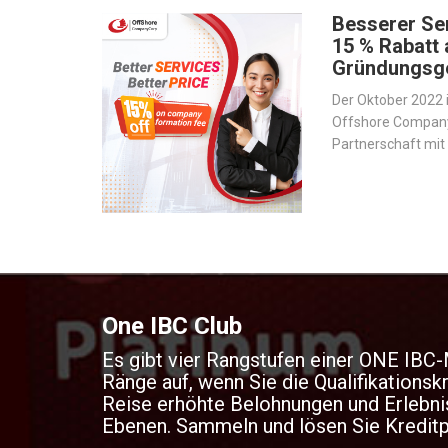
Anpassbares Check-Out-Gateway
Die Sicherheit wird auf hohem Niveau gehalten. Mit
Echtzeit-Risikomanagement ermöglicht Risikoma
Vollständig PCI DSS - PCI-Datensicherheitsstandar
24/7 Kundendienst
So wenden Sie ein Händlerkonto
Konto erstellen
Melden Sie sich mit E-Mail-Bestätigung an.
Holen Sie sich ganz einfach Ihr UK-Konto in weni