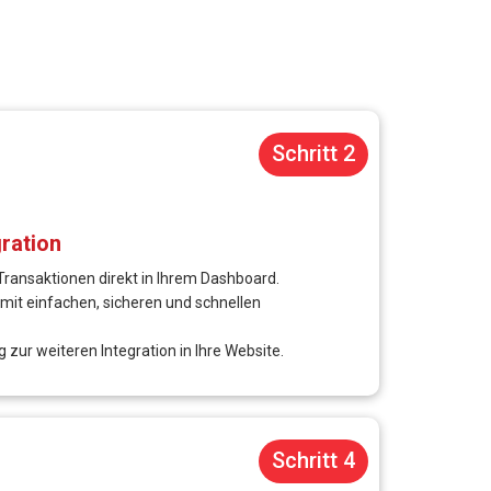
et, dass sie nur abgezogen werden, wenn
nnen
r über ein großes Netzwerk von Payment Solutions-
internationaler Organisationen der internationalen
n Eröffnung eines Händlerkontos für ein Unternehmen
 in Pueto Rico, OCBC in Singapur, PPB in Vanuatu,