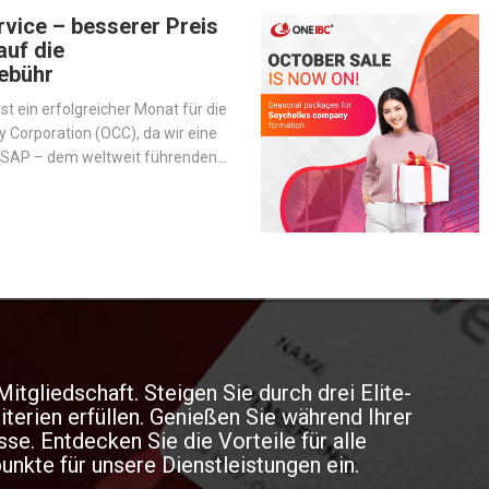
 Daten-Tokenisierung gesichert
nagement und Betrugsbekämpfung
d-konform
 in Großbritannien an
Schritt 1
Starten Sie die Inte
Testen Sie alle Arten von
ger als 5 Minuten.
Behalten Sie die Kontrolle
Zahlungsmethoden.
Sie erhalten eine Anleitun