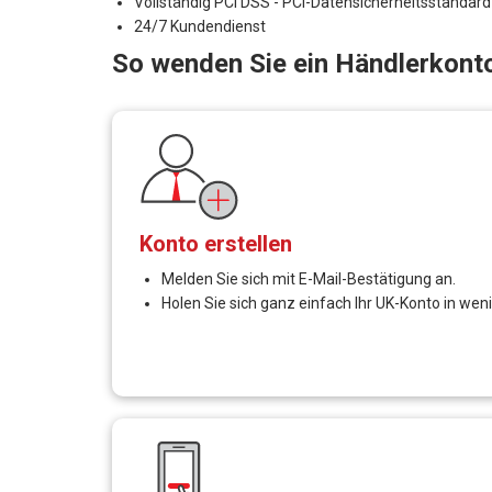
Unternehmen mit Sitz in Großbritannien haben viele Mö
Partnern, sondern wir sind auch bestrebt, britischen U
Wirtschaft anzuschließen: PayCEC, Stripe, Paypal. Vor
erzielt.
Wenn der Kunde berechtigt ist, können wir die Beantra
Banken in Belize, Mauritius.
Funktionen des UK Merchant A
Fehlerfreie Zahlungsströme für britische Unterne