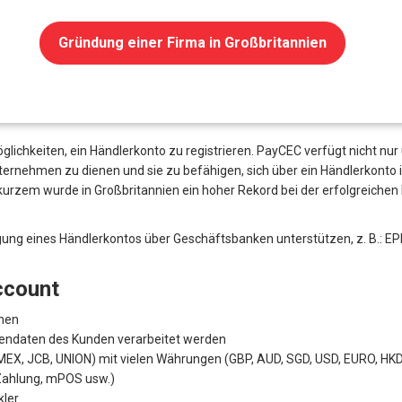
UNTERNEHMENS
Veröffentlichungen
Promot
tannien Online | Händlerkonto 
Gebühren für das UK Merchant Account