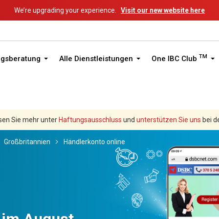
We’re upgrading your experience.
Visit our new website here
TM
ngsberatung
Alle Dienstleistungen
One IBC Club
sen Sie mehr unter
Haftungsausschluss
und
unterstützen Sie uns
bei d
Großbritannien
Händlerkonto online