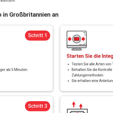
Gebühren und Kosten sind nicht im Voraus, ´das bedeut
Verkäufer ihr Produkt / ihre Dienstleistung verkaufen kö
Gründung einer Firma in Großbritannien
glichkeiten, ein Händlerkonto zu registrieren. PayCEC verfügt nicht nu
nternehmen zu dienen und sie zu befähigen, sich über ein Händlerkonto 
 kurzem wurde in Großbritannien ein hoher Rekord bei der erfolgreiche
gung eines Händlerkontos über Geschäftsbanken unterstützen, z. B.: EPB
ccount
hmen