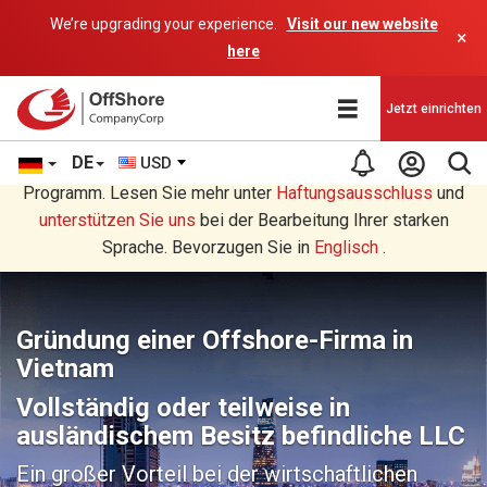
We’re upgrading your experience.
Visit our new website
×
here
Jetzt einrichten
DE
USD
Sie lesen eine Deutsche Übersetzung durch ein AI-
Programm. Lesen Sie mehr unter
Haftungsausschluss
und
unterstützen Sie uns
bei der Bearbeitung Ihrer starken
Sprache. Bevorzugen Sie in
Englisch
.
Gründung einer Offshore-Firma in
Vietnam
Vollständig oder teilweise in
ausländischem Besitz befindliche LLC
Ein großer Vorteil bei der wirtschaftlichen