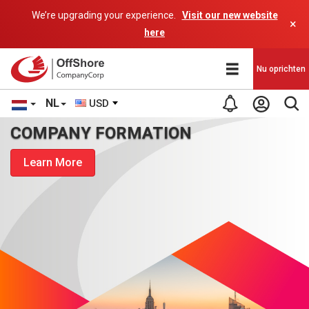
We’re upgrading your experience.
Visit our new website
×
here
Nu oprichten
NL
USD
COMPANY FORMATION
Learn More