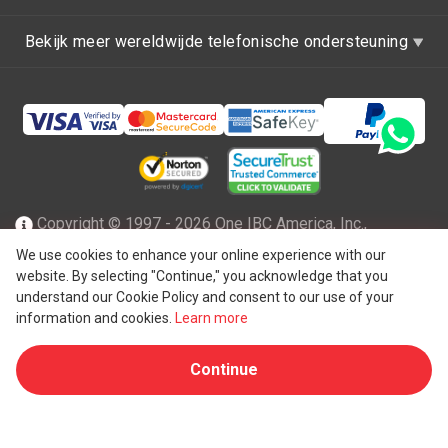
Bekijk meer wereldwijde telefonische ondersteuning
Copyright © 1997 - 2026 One IBC America, Inc.,
opgericht in Delaware, de Verenigde Staten van Amerika
We use cookies to enhance your online experience with our
website. By selecting "Continue," you acknowledge that you
met beperkte aansprakelijkheid en een lidfirma van One IBC
understand our Cookie Policy and consent to our use of your
netwerk van onafhankelijke en afzonderlijke juridische
information and cookies.
Learn more
®
entiteit die is aangesloten bij One IBC
Group ("
One IBC
Continue
Limited
"), een Zwitserse entiteit. Alle rechten
voorbehouden. Zie
One IBC structuur
voor meer informatie.