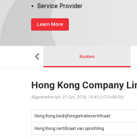
Service Provider
Learn More
stalleren
Kosten
Hong Kong Company Limi
Bijgewerkte tijd: 31 Oct, 2018, 19:45 (UTC+08:00)
Hong Kong bedrijfsregistratiecertificaat
Hong Kong certificaat van oprichting