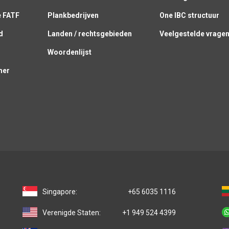
e FATF
Plankbedrijven
One IBC structuur
d
Landen / rechtsgebieden
Veelgestelde vrage
g
Woordenlijst
mer
Singapore:
+65 6035 1116
Verenigde Staten:
+1 949 524 4399