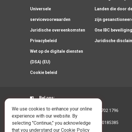
Universele
Landen die door d
servicevoorwaarden
zijn gesanctioneer
Juridische overeenkomsten
One IBC beveiligin
Privacybeleid
Juridische disclai
Wet op de digitale diensten
(DSA) (EU)
Cookie beleid
Bel ons:
We use cookies to enhance your online
Hongkong:
+852 3702 1796
experience with our website. By
selecting "Continue," you acknowledge
Australië:
+61390185385
that you understand our Cookie Policy