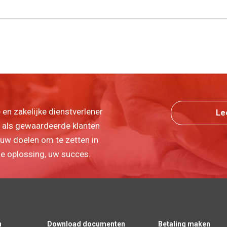
e en zakelijke dienstverlener
Le
 u als gewaardeerde klanten
uw doelen om te zetten in
ze oplossing, uw succes.
n
Download documenten
Betaling maken