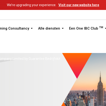
We’re upgrading your experience.
Visit our new website here
TM
ning Consultancy
Alle diensten
Een One IBC Club
mpany Limited by Guarantee Bedrijfskit