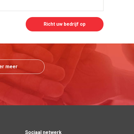
Richt uw bedrijf op
er meer
Sociaal netwerk