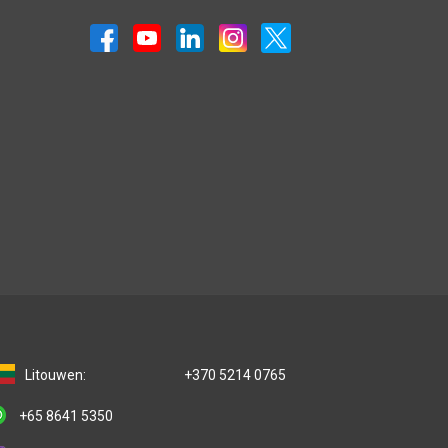
n
Litouwen:
+370 5214 0765
+65 8641 5350