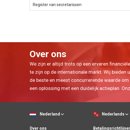
Register van secretarissen
Over ons
We zijn er altijd trots op een ervaren financiël
te zijn op de internationale markt. Wij bieden
de beste en meest concurrerende waarde om 
een oplossing met een duidelijk actieplan. On
Nederland
Nederlands
Over ons
Betalingsrichtlijne