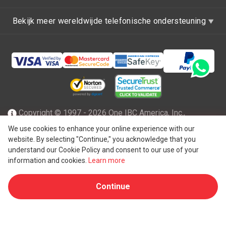
Bekijk meer wereldwijde telefonische ondersteuning
Copyright © 1997 - 2026 One IBC America, Inc.,
opgericht in Delaware, de Verenigde Staten van Amerika
We use cookies to enhance your online experience with our
website. By selecting "Continue," you acknowledge that you
met beperkte aansprakelijkheid en een lidfirma van One IBC
understand our Cookie Policy and consent to our use of your
netwerk van onafhankelijke en afzonderlijke juridische
information and cookies.
Learn more
®
entiteit die is aangesloten bij One IBC
Group ("
One IBC
Continue
Limited
"), een Zwitserse entiteit. Alle rechten
voorbehouden. Zie
One IBC structuur
voor meer informatie.