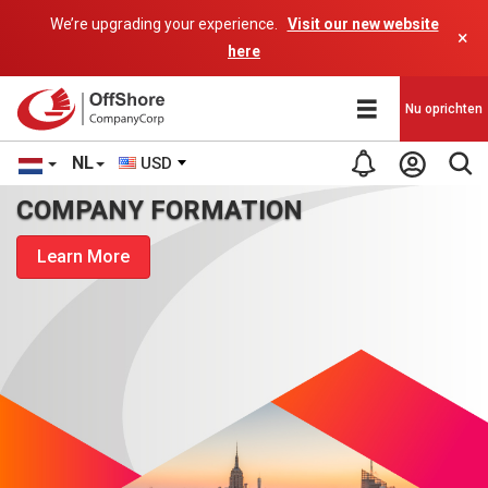
We’re upgrading your experience.
Visit our new website
×
here
Nu oprichten
NL
USD
COMPANY FORMATION
Learn More