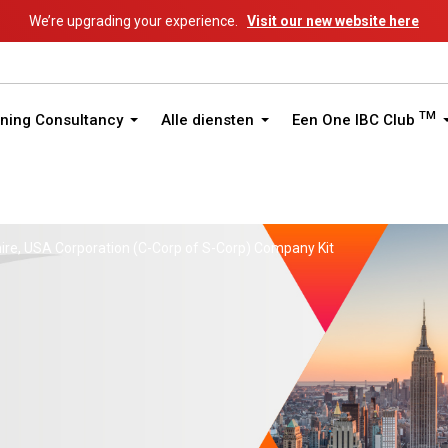
We’re upgrading your experience.
Visit our new website here
TM
ning Consultancy
Alle diensten
Een One IBC Club
e, USA Corporation (C-Corp of S-Corp) Company Kit