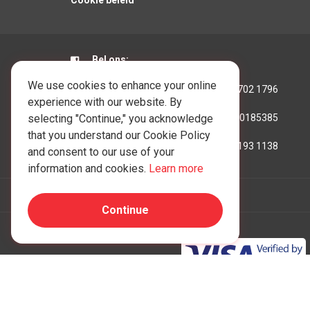
Cookie beleid
Bel ons:
We use cookies to enhance your online
Hongkong:
+852 3702 1796
experience with our website. By
selecting "Continue," you acknowledge
Australië:
+61390185385
that you understand our Cookie Policy
Verenigd Koninkrijk:
+44207193 1138
and consent to our use of your
information and cookies.
Learn more
Continue
Copyright © 1997 - 2026 One IBC America, Inc., opg