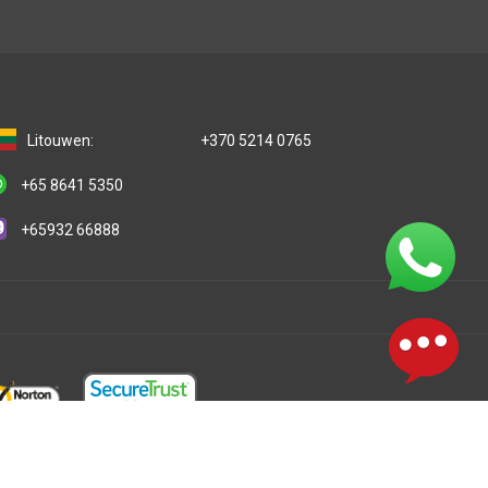
Litouwen:
+370 5214 0765
+65 8641 5350
+65932 66888
prakelijkheid en een lidfirma van One IBC netwerk van