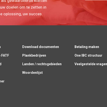
 u als gewaardeerde klanten
uw doelen om te zetten in
ze oplossing, uw succes.
n
Download documenten
Betaling maken
e FATF
Plankbedrijven
One IBC structuur
d
Landen / rechtsgebieden
Veelgestelde vrage
g
Woordenlijst
mer