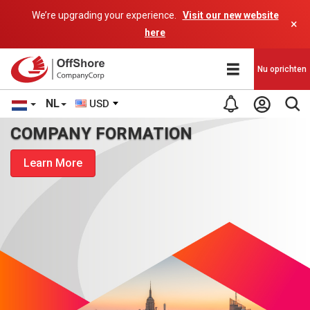
We’re upgrading your experience.
Visit our new website
×
here
Nu oprichten
NL
USD
COMPANY FORMATION
Learn More