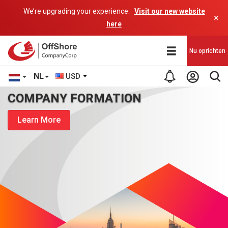
We’re upgrading your experience.
Visit our new website
×
here
Nu oprichten
NL
USD
COMPANY FORMATION
Learn More