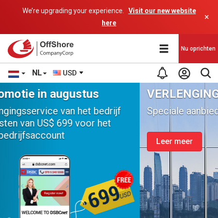
We’re upgrading your experience.
Visit our new website
×
here
Nu oprichten
NL
USD
VERLENGING VAN HET BEDRIJF
Speciale aanbieding van de maand
Leer meer