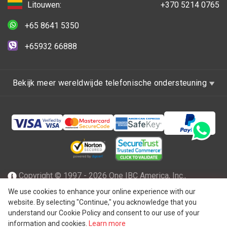
Litouwen:
+370 5214 0765
+65 8641 5350
+65932 66888
Bekijk meer wereldwijde telefonische ondersteuning
Copyright © 1997 - 2026 One IBC America, Inc.,
opgericht in Delaware, de Verenigde Staten van Amerika
We use cookies to enhance your online experience with our
website. By selecting "Continue," you acknowledge that you
met beperkte aansprakelijkheid en een lidfirma van One IBC
understand our Cookie Policy and consent to our use of your
netwerk van onafhankelijke en afzonderlijke juridische
information and cookies.
Learn more