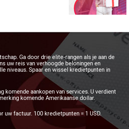
evende softwareproducent voor
m activiteiten te stroomlijnen en
erbeteren.
tschap. Ga door drie elite-rangen als je aan de
jdens uw reis van verhoogde beloningen en
le niveaus. Spaar en wissel kredietpunten in
ng komende aankopen van services. U verdient
nmerking komende Amerikaanse dollar.
r uw factuur. 100 kredietpunten = 1 USD.