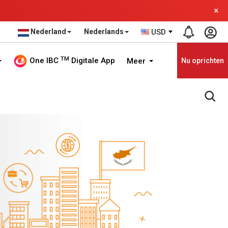
×
Nederland
Nederlands
USD
TM
One IBC
Digitale App
Meer
Nu oprichten