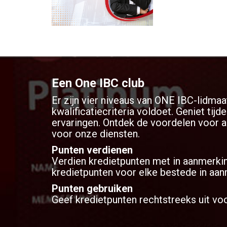
werelds toonaang
bedrijfsbeheer - o
onze services te v
Een One IBC club
Er zijn vier niveaus van ONE IBC-lidmaa
kwalificatiecriteria voldoet. Geniet ti
ervaringen. Ontdek de voordelen voor al
voor onze diensten.
Punten verdienen
Verdien kredietpunten met in aanmerki
kredietpunten voor elke bestede in aa
Punten gebruiken
Geef kredietpunten rechtstreeks uit voo