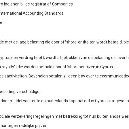
en indienen bij de registrar of Companies
 International Accounting Standards
ge
e met de lage belasting die door offshore-entiteiten wordt betaald, bi
Cyprus een verdrag heeft, wordt afgetrokken van de belasting die over
 royalty's die worden betaald door offshorebedrijven in Cyprus.
andelsactiviteiten. Bovendien betalen zij geen btw over telecommunicat
belasting verschuldigd.
 door middel van rente op buitenlands kapitaal dat in Cyprus is ingevoer
le sociale verzekeringsregelingen met betrekking tot hun buitenlandse w
ar tegen redelijke prijzen.