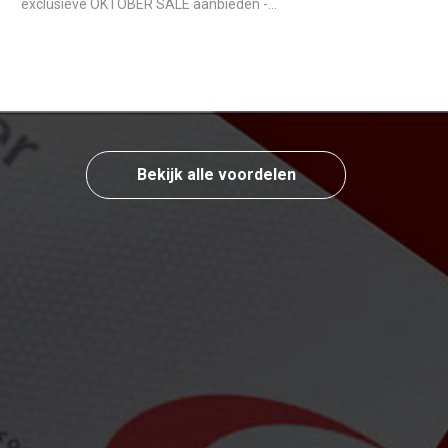
exclusieve OKTOBER SALE aanbieden -
Seizoenspakketten voor degenen die een
offshore-bedrijf op de Seychellen willen openen.
Bekijk alle voordelen