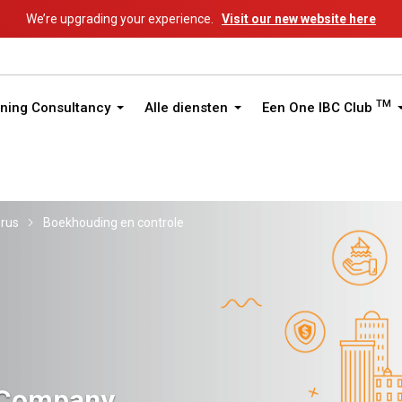
We’re upgrading your experience.
Visit our new website here
TM
ning Consultancy
Alle diensten
Een One IBC Club
rus
Boekhouding en controle
d Company