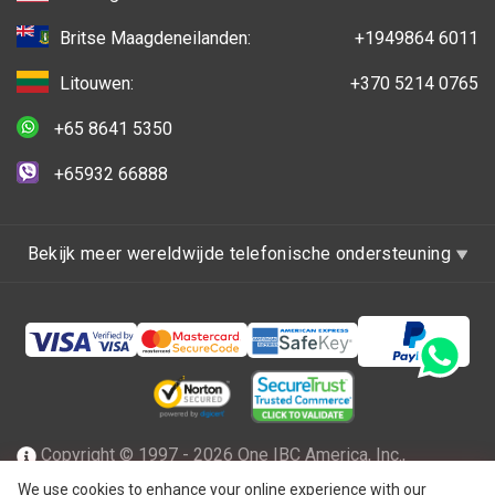
Britse Maagdeneilanden:
+1949864 6011
Litouwen:
+370 5214 0765
+65 8641 5350
+65932 66888
Bekijk meer wereldwijde telefonische ondersteuning
Copyright © 1997 - 2026 One IBC America, Inc.,
opgericht in Delaware, de Verenigde Staten van Amerika
We use cookies to enhance your online experience with our