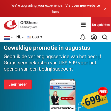
We’re upgrading your experience.
Visit our new website
×
here
Nu oprichten
NL
USD
Geweldige promotie in augustus
Gebruik de verlengingsservice van het bedrijf
Gratis servicekosten van
US$ 699
voor het
openen van een bedrijfsaccount
Leer meer