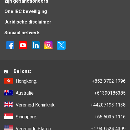
zijn gesanctioneerd
One IBC beveiliging
Juridische disclaimer
Sociaal netwerk
Bel ons:
Hongkong:
+852 3702 1796
Australië:
+61390185385
Verenigd Koninkrijk:
+44207193 1138
Singapore:
+65 6035 1116
Verenigde Staten:
+1 949 524 4399