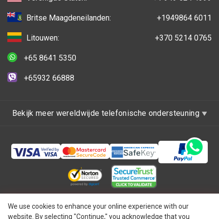
Britse Maagdeneilanden:
+1949864 6011
Litouwen:
+370 5214 0765
+65 8641 5350
+65932 66888
Bekijk meer wereldwijde telefonische ondersteuning
Copyright © 1997 - 2026 One IBC America, Inc.,
We use cookies to enhance your online experience with our
website. By selecting "Continue," you acknowledge that you
opgericht in Delaware, de Verenigde Staten van Amerika