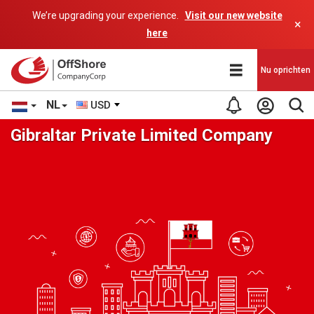
We’re upgrading your experience.
Visit our new website
×
here
Nu oprichten
NL
USD
Gibraltar Private Limited Company