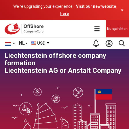
We’re upgrading your experience.
Visit our new website
×
here
Nu oprichten
NL
USD
Liechtenstein offshore company
formation
Liechtenstein AG or Anstalt Company