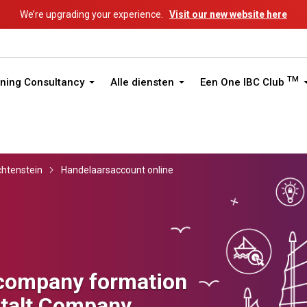
We’re upgrading your experience.
Visit our new website here
TM
ning Consultancy
Alle diensten
Een One IBC Club
chtenstein
Handelaarsaccount online
 company formation
stalt Company