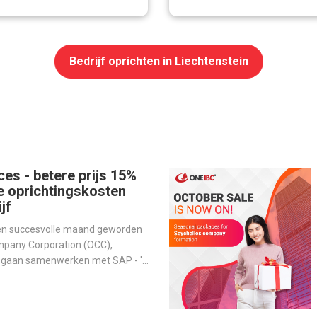
Bedrijf oprichten in Liechtenstein
ces - betere prijs 15%
e oprichtingskosten
jf
een succesvolle maand geworden
mpany Corporation (OCC),
n gaan samenwerken met SAP - 's
evende softwareproducent voor
m activiteiten te stroomlijnen en
erbeteren.