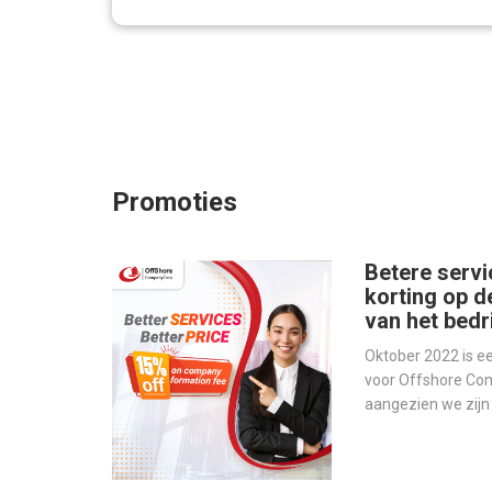
Promoties
Betere servi
korting op d
van het bedri
Oktober 2022 is 
voor Offshore Co
aangezien we zij
werelds toonaang
bedrijfsbeheer - o
onze services te v