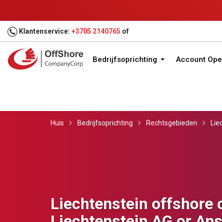
Klantenservice:
+3705 2140765
of
Bedrijfsoprichting
Account Ope
Huis
Bedrijfsoprichting
Rechtsgebieden
Lie
Liechtenstein offshore
Liechtenstein AG or An