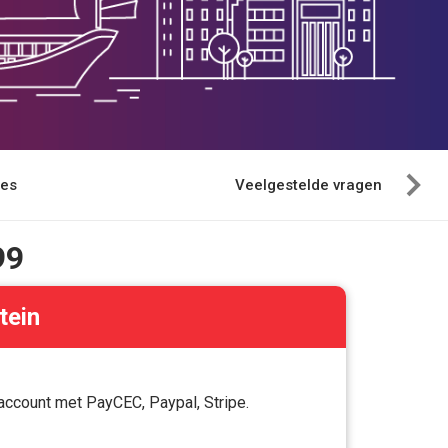
ies
Veelgestelde vragen
99
tein
ccount met PayCEC, Paypal, Stripe.