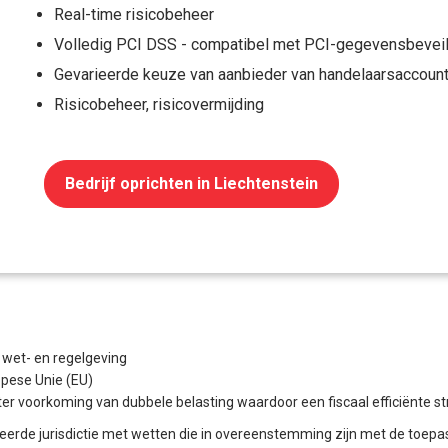
Real-time risicobeheer
Volledig PCI DSS - compatibel met PCI-gegevensbeveil
Gevarieerde keuze van aanbieder van handelaarsaccoun
Risicobeheer, risicovermijding
Bedrijf oprichten in Liechtenstein
e wet- en regelgeving
opese Unie (EU)
r voorkoming van dubbele belasting waardoor een fiscaal efficiënte str
erde jurisdictie met wetten die in overeenstemming zijn met de toepas