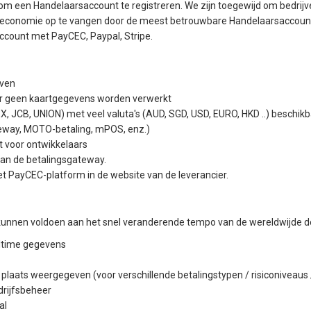
m een Handelaarsaccount te registreren. We zijn toegewijd om bedrijven 
 economie op te vangen door de meest betrouwbare Handelaarsaccount 
ccount met PayCEC, Paypal, Stripe.
jven
 er geen kaartgegevens worden verwerkt
JCB, UNION) met veel valuta's (AUD, SGD, USD, EURO, HKD ..) beschikba
eway, MOTO-betaling, mPOS, enz.)
t voor ontwikkelaars
an de betalingsgateway.
 PayCEC-platform in de website van de leverancier.
te kunnen voldoen aan het snel veranderende tempo van de wereldwijde d
altime gegevens
laats weergegeven (voor verschillende betalingstypen / risiconiveaus / l
drijfsbeheer
al