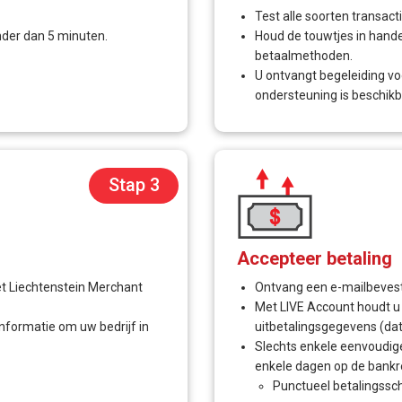
Test alle soorten transac
nder dan 5 minuten.
Houd de touwtjes in hande
betaalmethoden.
U ontvangt begeleiding vo
ondersteuning is beschikb
Stap 3
Accepteer betaling
et Liechtenstein Merchant
Ontvang een e-mailbevest
Met LIVE Account houdt u d
nformatie om uw bedrijf in
uitbetalingsgegevens (dat
Slechts enkele eenvoudig
enkele dagen op de bankre
Punctueel betalingss