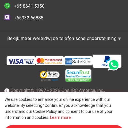
+65 8641 5350
+65932 66888
Bekijk meer wereldwijde telefonische ondersteuning
Copyright © 1997 - 2026 One IBC America, Inc.,
opgericht in Delaware, de Verenigde Staten van Amerika
We use cookies to enhance your online experience with our
website. By selecting "Continue," you acknowledge that you
met beperkte aansprakelijkheid en een lidfirma van One IBC
understand our Cookie Policy and consent to our use of your
netwerk van onafhankelijke en afzonderlijke juridische
information and cookies.
Learn more
®
entiteit die is aangesloten bij One IBC
Group ("
One IBC