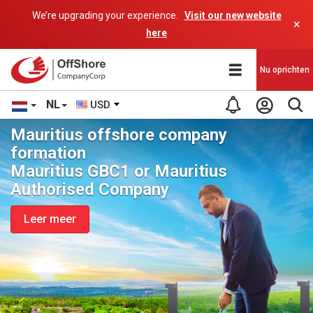
We’re upgrading your experience.
Visit our new website
×
here
Nu oprichten
NL
USD
Mauritius offshore company
formation
Mauritius GBC1 or Mauritius
Authorised Company
Leer meer