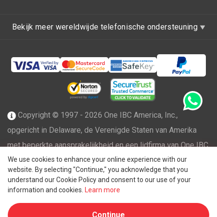
Bekijk meer wereldwijde telefonische ondersteuning
Copyright © 1997 - 2026 One IBC America, Inc.,
opgericht in Delaware, de Verenigde Staten van Amerika
met beperkte aansprakelijkheid en een lidfirma van One IBC
We use cookies to enhance your online experience with our
netwerk van onafhankelijke en afzonderlijke juridische
website. By selecting "Continue," you acknowledge that you
®
entiteit die is aangesloten bij One IBC
Group ("
One IBC
understand our Cookie Policy and consent to our use of your
Limited
"), een Zwitserse entiteit. Alle rechten
information and cookies.
Learn more
voorbehouden. Zie
One IBC structuur
voor meer informatie.
Continue