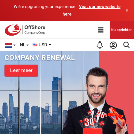
We’re upgrading your experience.
Visit our new website
×
here
Nu oprichten
NL
USD
COMPANY RENEWAL
Leer meer