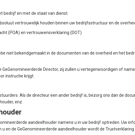
bedrijf en met de staat van dienst.
soluut vertrouwelijk houden binnen uw bedrijfsstructuur en de overhei
lmacht (POA) en vertrouwensverklaring (DOT).
e niet bekendgemaakt in de documenten van de overheid en het bedrijf
 GeGenomineerderde Director, zij zullen u vertegenwoordigen of namen
 instructie krijgt.
uurders. Als de directeur een ander bedrijf is, bezorg ons dan de docum
houder, enz.
houder
nomineerderde aandeelhouder namens u in uw bedrijf optreden. Uw in
sen u en de GeGenomineerderde aandeelhouder wordt de Trustverklarin