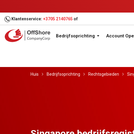
Klantenservice:
+3705 2140765
of
Bedrijfsoprichting
Account Ope
Huis
Bedrijfsoprichting
Rechtsgebieden
Sin
Singapore bedrijfsregist