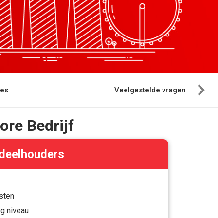
ies
Veelgestelde vragen
re Bedrijf
ndeelhouders
isten
g niveau