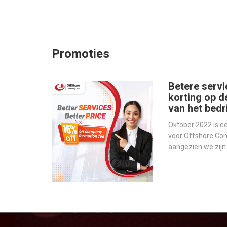
Promoties
Betere servi
korting op d
van het bedri
Oktober 2022 is 
voor Offshore Co
aangezien we zij
werelds toonaang
bedrijfsbeheer - o
onze services te v