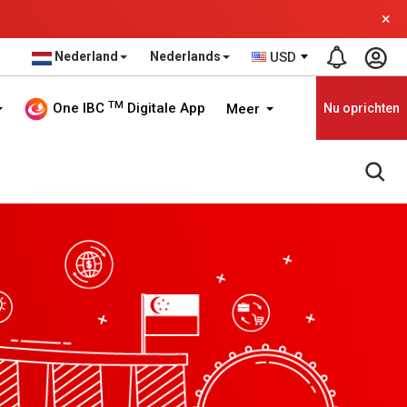
×
Nederland
Nederlands
USD
TM
One IBC
Digitale App
Meer
Nu oprichten