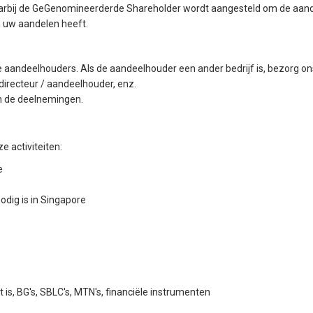
arbij de GeGenomineerderde Shareholder wordt aangesteld om de aandel
 uw aandelen heeft.
e aandeelhouders. Als de aandeelhouder een ander bedrijf is, bezorg o
 directeur / aandeelhouder, enz.
n de deelnemingen.
 activiteiten:
e
odig is in Singapore
 is, BG's, SBLC's, MTN's, financiële instrumenten