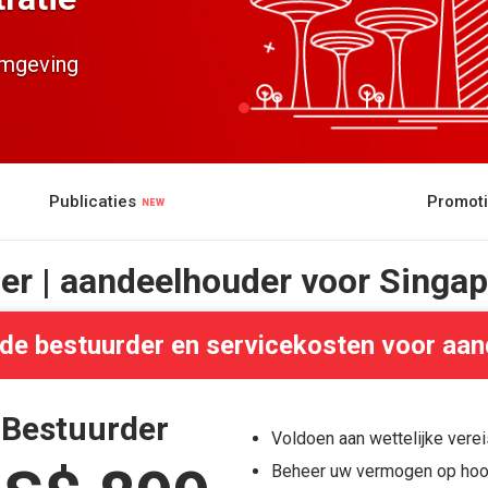
 omgeving
Publicaties
Promot
r | aandeelhouder voor Singapo
e bestuurder en servicekosten voor aa
Bestuurder
Voldoen aan wettelijke vere
Beheer uw vermogen op hoo