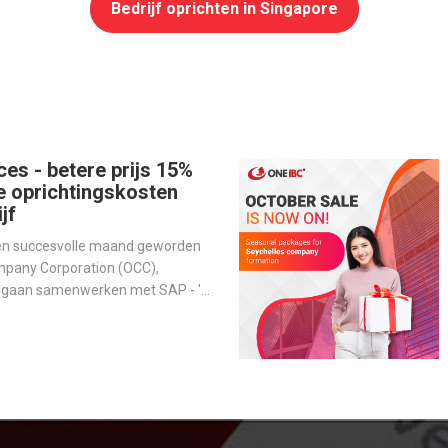
Bedrijf oprichten in Singapore
ces - betere prijs 15%
e oprichtingskosten
jf
een succesvolle maand geworden
mpany Corporation (OCC),
n gaan samenwerken met SAP - 's
evende softwareproducent voor
m activiteiten te stroomlijnen en
erbeteren.