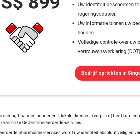
S$ 899
Uw identiteit beschermen te
regeringsdossier.
Uw informatie binnen uw bedr
houden.
Volledige controle over uw b
vertrouwensverklaring (DOT)
Bedrijf oprichten in Sin
 directeur, 1 aandeelhouder en 1 lokale directeur (verplicht) heeft om ee
en van onze GeGenomineerderde-services.
rde Shareholder-services wordt uw identiteit absoluut veilig en vertr