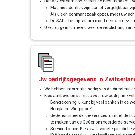
Het adviesteam controleert de bedrijfsnaam voor 
Mag niet identiek zijn aan of vergelijkbaar zi
Als u een eenmanszaak opzet, moet uw ach
De SARL-bedrijfsnaam moet een van deze afk
U wordt geïnformeerd over de verplichting van Z
Uw bedrijfsgegevens in Zwitserlan
We hebben informatie nodig van de directeur, 
Kies aanbevolen services voor uw bedrijf in Zwit
Bankrekening: u kunt bij veel banken in de w
Hongkong, Singapore).
GeGenomineerderde-services: u moet de Loca
te maken van de GeGenomineerderde-service
Serviced office: Kies uw favoriete jurisdicti