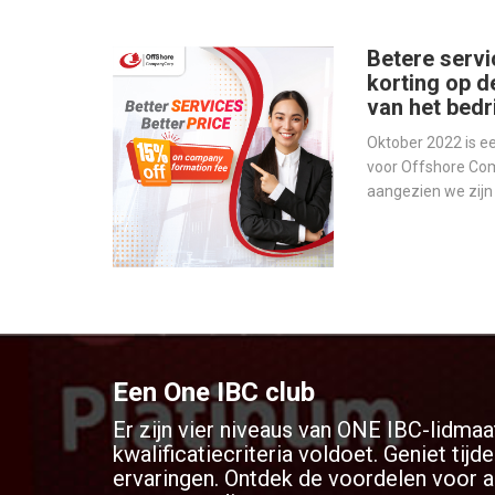
Betere servi
korting op d
van het bedri
Oktober 2022 is 
voor Offshore Co
aangezien we zij
werelds toonaang
bedrijfsbeheer - o
onze services te v
Een One IBC club
Er zijn vier niveaus van ONE IBC-lidmaa
kwalificatiecriteria voldoet. Geniet ti
ervaringen. Ontdek de voordelen voor al