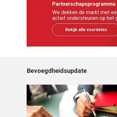
Partnerschapsprogramma
We dekken de markt met een 
actief ondersteunen op het 
Bekijk alle voordelen
Bevoegdheidsupdate