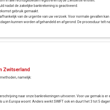
om in alle rechtsgebieden registreren bij de Zwitserse entiteit.
ld nadat de zakelijke bankrekening is geactiveerd.
oekomst gebruik gemaakt.
n, afhankelijk van de urgentie van uw verzoek. Voor normale gevallen k
erkdagen kunnen worden afgehandeld en afgerond. De procesduur telt na 
in Zwitserland
lmethoden, namelijk:
verschrijving naar onze bankrekeningen uitvoeren. Voor uw gemak is er e
ls u in Europa woont. Anders werkt SWIFT ook en duurt het 3 tot 5 dagen