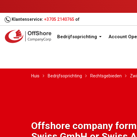
Klantenservice:
+3705 2140765
of
Bedrijfsoprichting
Account Ope
Huis
Bedrijfsoprichting
Rechtsgebieden
Zwi
Offshore company forma
Swiss GmbH or Swiss 