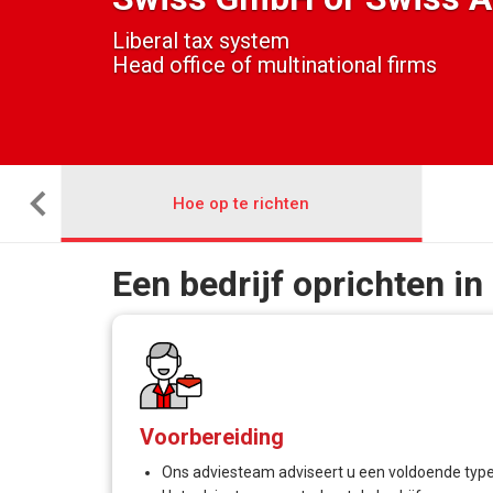
Liberal tax system
Head office of multinational firms
Hoe op te richten
Een bedrijf oprichten in
Voorbereiding
Ons adviesteam adviseert u een voldoende type Zw