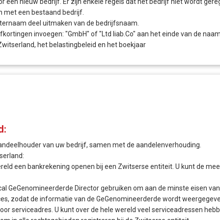
een nieuw bedrijf. Er zijn enkele regels dat het bedrijf niet wordt gere
jn met een bestaand bedrijf.
ternaam deel uitmaken van de bedrijfsnaam.
ortingen invoegen: "GmbH" of "Ltd liab.Co" aan het einde van de naam
witserland, het belastingbeleid en het boekjaar
d:
aandeelhouder van uw bedrijf, samen met de aandelenverhouding.
serland:
ereld een bankrekening openen bij een Zwitserse entiteit. U kunt de mees
l GeGenomineerderde Director gebruiken om aan de minste eisen van de
s, zodat de informatie van de GeGenomineerderde wordt weergegeven o
e voor serviceadres. U kunt over de hele wereld veel serviceadressen heb