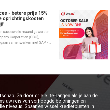
ces - betere prijs 15%
e oprichtingskosten
jf
een succesvolle maand geworden
mpany Corporation (OCC),
n gaan samenwerken met SAP - 's
evende softwareproducent voor
m activiteiten te stroomlijnen en
erbeteren.
tschap. Ga door drie elite-rangen als je aan de
jdens uw reis van verhoogde beloningen en
le niveaus. Spaar en wissel kredietpunten in