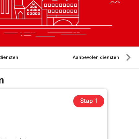
diensten
Aanbevolen diensten
n
Stap 1