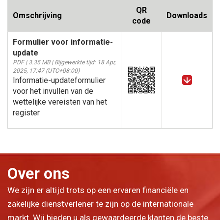
QR
Omschrijving
Downloads
code
Formulier voor informatie-
update
PDF | 3.35 MB | Bijgewerkte tijd: 18 Apr,
2025, 17:47 (UTC+08:00)
Informatie-updateformulier
voor het invullen van de
wettelijke vereisten van het
register
Over ons
We zijn er altijd trots op een ervaren financiële en
zakelijke dienstverlener te zijn op de internationale
markt. Wij bieden u als gewaardeerde klanten de beste