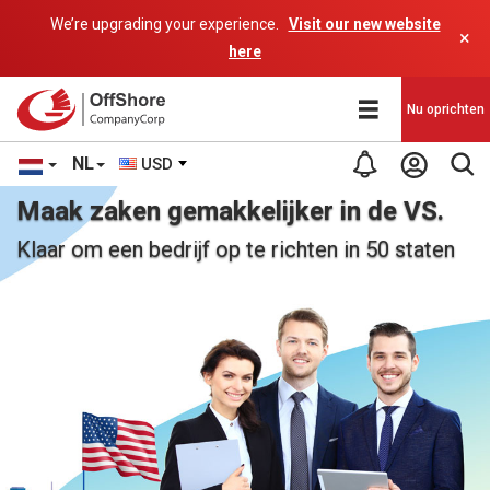
We’re upgrading your experience.
Visit our new website
×
here
Nu oprichten
NL
USD
Maak zaken gemakkelijker in de VS.
Klaar om een bedrijf op te richten in 50 staten