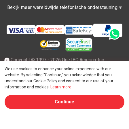
Bekijk meer wereldwijde telefonische ondersteuning
Copyright © 1997 - 2026 One IBC America, Inc.,
opgericht in Delaware, de Verenigde Staten van Amerika
We use cookies to enhance your online experience with our
website. By selecting "Continue," you acknowledge that you
met beperkte aansprakelijkheid en een lidfirma van One IBC
understand our Cookie Policy and consent to our use of your
netwerk van onafhankelijke en afzonderlijke juridische
information and cookies.
Learn more
®
entiteit die is aangesloten bij One IBC
Group ("
One IBC
Continue
Limited
"), een Zwitserse entiteit. Alle rechten
voorbehouden. Zie
One IBC structuur
voor meer informatie.