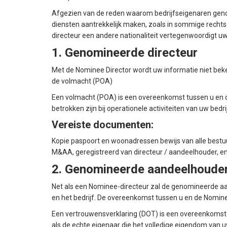
Afgezien van de reden waarom bedrijfseigenaren genom
diensten aantrekkelijk maken, zoals in sommige recht
directeur een andere nationaliteit vertegenwoordigt u
1. Genomineerde directeur
Met de Nominee Director wordt uw informatie niet beke
de volmacht (POA)
Een volmacht (POA) is een overeenkomst tussen u en de
betrokken zijn bij operationele activiteiten van uw bedrij
Vereiste documenten:
Kopie paspoort en woonadressen bewijs van alle bestuurd
M&AA, geregistreerd van directeur / aandeelhouder, en
2. Genomineerde aandeelhoude
Net als een Nominee-directeur zal de genomineerde a
en het bedrijf. De overeenkomst tussen u en de Nomi
Een vertrouwensverklaring (DOT) is een overeenkomst
als de echte eigenaar die het volledige eigendom van 