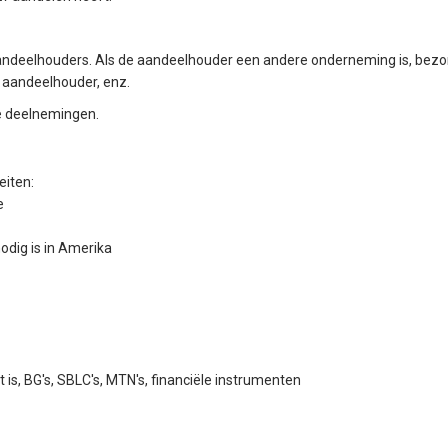
 aandeelhouders. Als de aandeelhouder een andere onderneming is, be
/ aandeelhouder, enz.
e deelnemingen.
eiten:
e
odig is in Amerika
 is, BG's, SBLC's, MTN's, financiële instrumenten