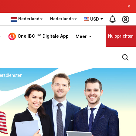
×
Nederland
Nederlands
USD
TM
One IBC
Digitale App
Meer
Nu oprichten
ersdiensten