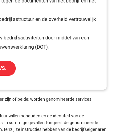
 tegen de documenten van het bedrijf en met
edrijfsstructuur en de overheid vertrouwelijk
w bedrijfsactiviteiten door middel van een
uwensverklaring (DOT).
VS.
er zijn of beide; worden genomineerde services
tuur willen behouden en de identiteit van de
ces. In sommige gevallen fungeert de genomineerde
, tenzij ze instructies hebben van de bedrijfseigenaren