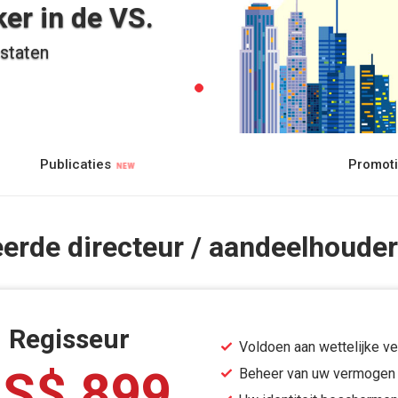
er in de VS.
 staten
Publicaties
Promot
rde directeur / aandeelhoude
Regisseur
Voldoen aan wettelijke ve
S$ 899
Beheer van uw vermogen 