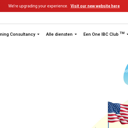
We’re upgrading your experience.
Visit our new website here
TM
ning Consultancy
Alle diensten
Een One IBC Club
enigde Staten van Amerika
Genomineerde directeur / aandeelhoud