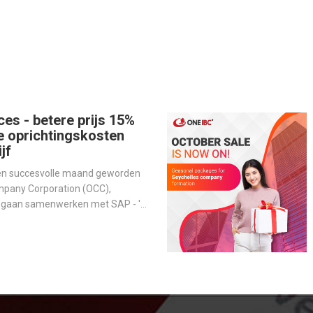
ces - betere prijs 15%
e oprichtingskosten
jf
een succesvolle maand geworden
mpany Corporation (OCC),
n gaan samenwerken met SAP - 's
evende softwareproducent voor
m activiteiten te stroomlijnen en
erbeteren.