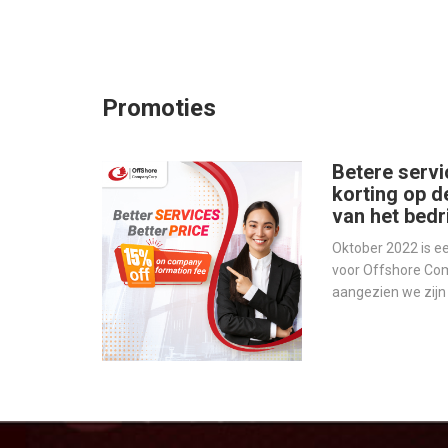
Promoties
Betere servi
korting op d
van het bedri
Oktober 2022 is 
voor Offshore Co
aangezien we zij
werelds toonaang
bedrijfsbeheer - o
onze services te v