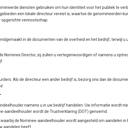
ineerde diensten gebruiken om hun identiteit voor het publiek te ver
sgebieden een lokale directeur vereist is, waartoe de genomineerden k
w opgerichte vennootschap.
ndgemaakt in de documenten van de overheid en het bedrijf, terwijl u u
 Nominee Director, zij zullen u vertegenwoordigen of namens u optreden
f.
ers. Als de directeur een ander bedrijf is, bezorg ons dan de documente
z.
r
andeelhouder namens u in uw bedrijf handelen. Uw informatie wordt n
nee-aandeelhouder wordt de Trustverklaring (DOT) genoemd.
 waarbij de Nominee-aandeelhouder wordt aangesteld om aandelen in h
uw aandelen heeft.