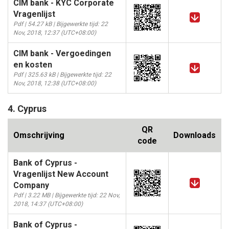
CIM bank - KYC Corporate
Vragenlijst
Pdf | 54.27 kB | Bijgewerkte tijd: 22
Nov, 2018, 12:37 (UTC+08:00)
CIM bank - Vergoedingen
en kosten
Pdf | 325.63 kB | Bijgewerkte tijd: 22
Nov, 2018, 12:38 (UTC+08:00)
4. Cyprus
QR
Omschrijving
Downloads
code
Bank of Cyprus -
Vragenlijst New Account
Company
Pdf | 3.22 MB | Bijgewerkte tijd: 22 Nov,
2018, 14:37 (UTC+08:00)
Bank of Cyprus -