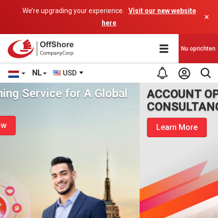
We’re upgrading your experience.
Visit our new website
×
here
Nu oprichten
NL
USD
ACCOUNT OPENING
CONSULTANCY
Learn More