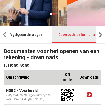
n rekening
Veelgestelde vragen
Downloads en formulieren
Documenten voor het openen van een
rekening - downloads
1. Hong Kong
QR
Omschrijving
Downloads
code
HSBC - Voorbeeld
Pdf | 934.29 kB | Bijgewerkte tijd: 22
Nov, 2018, 14:49 (UTC+08:00)