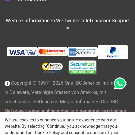
Weitere Informationen Weltweiter telefonischer Support
Copyright © 1997 - 2026 One IBC America, Inc. mit Sitz
in Delaware, Vereinigte Staaten von Amerika, mit
beschränkter Haftung und Mitgliedsfirma des One IBC
Netzwerks einer unabhängigen und separaten juristischen
®
We use cookies to enhance your online experience with our
Person, die mit der One IBC
Group ("
One IBC Limited
"),
website. By selecting "Continue," you acknowledge that you
einer Schweizer Einheit, verbunden ist. Alle Rechte
understand our Cookie Policy and consent to our use of your