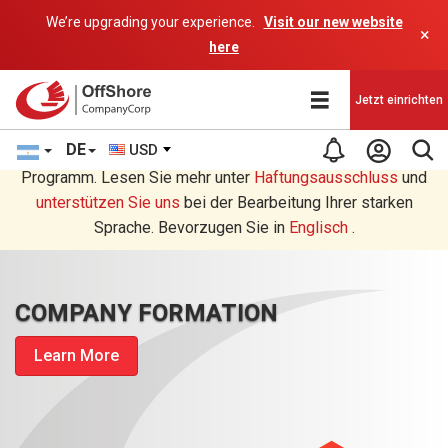
We’re upgrading your experience.
Visit our new website
×
here
Jetzt einrichten
DE
USD
Sie lesen eine Deutsche Übersetzung durch ein AI-
Programm. Lesen Sie mehr unter
Haftungsausschluss
und
unterstützen Sie uns
bei der Bearbeitung Ihrer starken
Sprache. Bevorzugen Sie in
Englisch
.
COMPANY FORMATION
Learn More