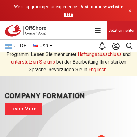
We’re upgrading your experience.
Visit our new website
×
here
Jetzt einrichten
DE
USD
Sie lesen eine Deutsche Übersetzung durch ein AI-
Programm. Lesen Sie mehr unter
Haftungsausschluss
und
unterstützen Sie uns
bei der Bearbeitung Ihrer starken
Sprache. Bevorzugen Sie in
Englisch
.
COMPANY FORMATION
Learn More