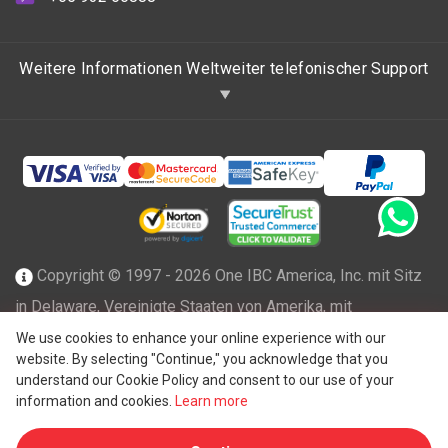
Weitere Informationen Weltweiter telefonischer Support
Copyright © 1997 - 2026 One IBC America, Inc. mit Sitz
in Delaware, Vereinigte Staaten von Amerika, mit
beschränkter Haftung und Mitgliedsfirma des One IBC
We use cookies to enhance your online experience with our
website. By selecting "Continue," you acknowledge that you
Netzwerks einer unabhängigen und separaten juristischen
understand our Cookie Policy and consent to our use of your
®
Person, die mit der One IBC
Group ("
One IBC Limited
"),
information and cookies.
Learn more
einer Schweizer Einheit, verbunden ist. Alle Rechte