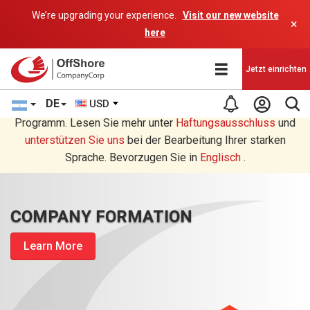
We’re upgrading your experience.
Visit our new website
×
here
Jetzt einrichten
DE
USD
Sie lesen eine Deutsche Übersetzung durch ein AI-
Programm. Lesen Sie mehr unter
Haftungsausschluss
und
unterstützen Sie uns
bei der Bearbeitung Ihrer starken
Sprache. Bevorzugen Sie in
Englisch
.
COMPANY FORMATION
Learn More