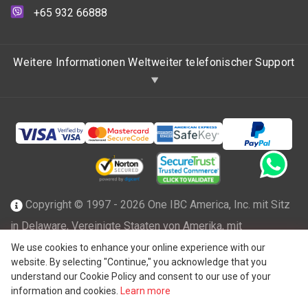
+65 932 66888
Weitere Informationen Weltweiter telefonischer Support
Copyright © 1997 - 2026 One IBC America, Inc. mit Sitz
in Delaware, Vereinigte Staaten von Amerika, mit
beschränkter Haftung und Mitgliedsfirma des One IBC
We use cookies to enhance your online experience with our
website. By selecting "Continue," you acknowledge that you
Netzwerks einer unabhängigen und separaten juristischen
understand our Cookie Policy and consent to our use of your
®
Person, die mit der One IBC
Group ("
One IBC Limited
"),
information and cookies.
Learn more