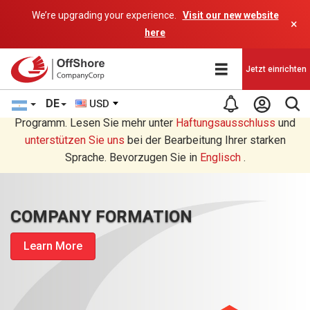
We’re upgrading your experience.
Visit our new website
×
here
Jetzt einrichten
DE
USD
Sie lesen eine Deutsche Übersetzung durch ein AI-
Programm. Lesen Sie mehr unter
Haftungsausschluss
und
unterstützen Sie uns
bei der Bearbeitung Ihrer starken
Sprache. Bevorzugen Sie in
Englisch
.
COMPANY FORMATION
Learn More