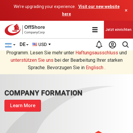
We’re upgrading your experience.
Visit our new website
×
here
Jetzt einrichten
DE
USD
Sie lesen eine Deutsche Übersetzung durch ein AI-
Programm. Lesen Sie mehr unter
Haftungsausschluss
und
unterstützen Sie uns
bei der Bearbeitung Ihrer starken
Sprache. Bevorzugen Sie in
Englisch
.
COMPANY FORMATION
Learn More