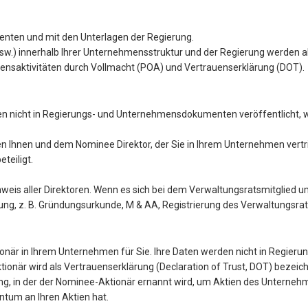
enten und mit den Unterlagen der Regierung.
.) innerhalb Ihrer Unternehmensstruktur und der Regierung werden ab
hmensaktivitäten durch Vollmacht (POA) und Vertrauenserklärung (DOT).
n nicht in Regierungs- und Unternehmensdokumenten veröffentlicht, wä
n Ihnen und dem Nominee Direktor, der Sie in Ihrem Unternehmen vertrit
teiligt.
is aller Direktoren. Wenn es sich bei dem Verwaltungsratsmitglied um
g, z. B. Gründungsurkunde, M & AA, Registrierung des Verwaltungsrats
onär in Ihrem Unternehmen für Sie. Ihre Daten werden nicht in Regier
när wird als Vertrauenserklärung (Declaration of Trust, DOT) bezeich
ng, in der der Nominee-Aktionär ernannt wird, um Aktien des Unternehme
ntum an Ihren Aktien hat.