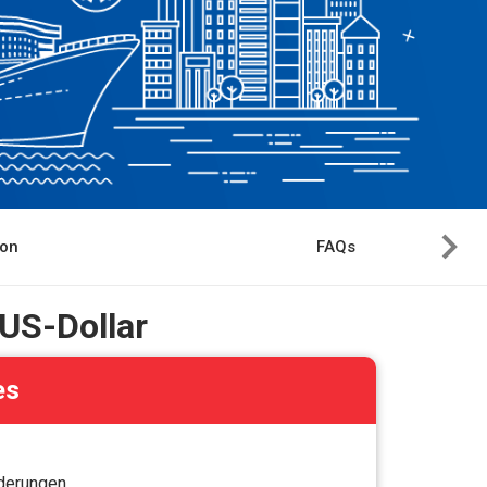
ion
FAQs
 US-Dollar
es
rderungen