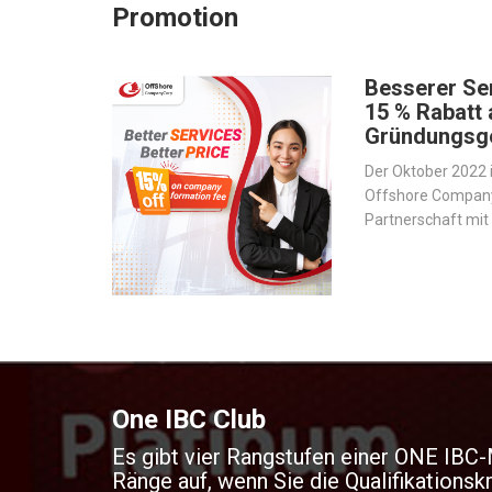
Promotion
Besserer Ser
15 % Rabatt 
Gründungsg
Der Oktober 2022 i
Offshore Company 
Partnerschaft mi
Hersteller von U
eingegangen sind,
rationalisieren un
verbessern.
One IBC Club
Es gibt vier Rangstufen einer ONE IBC-M
Ränge auf, wenn Sie die Qualifikationskr