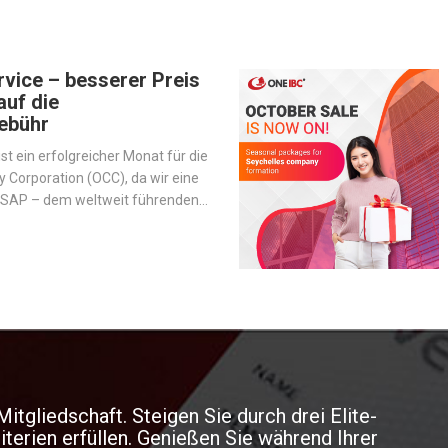
vice – besserer Preis
auf die
ebühr
st ein erfolgreicher Monat für die
Corporation (OCC), da wir eine
t SAP – dem weltweit führenden
nternehmenssoftware –
 um den Betrieb zu
d unsere Dienstleistungen zu
itgliedschaft. Steigen Sie durch drei Elite-
iterien erfüllen. Genießen Sie während Ihrer