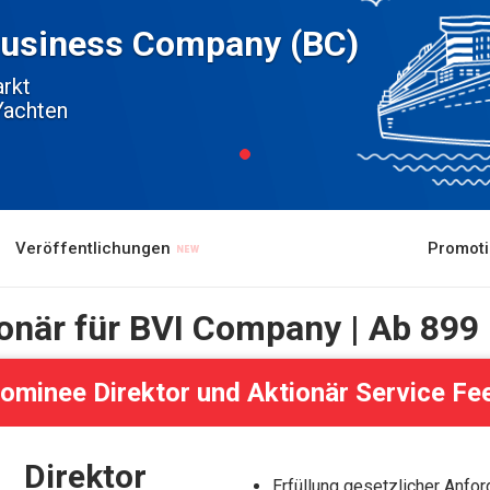
 Business Company (BC)
rkt
Yachten
Veröffentlichungen
Promot
onär für BVI Company | Ab 899
ominee Direktor und Aktionär Service Fe
Direktor
Erfüllung gesetzlicher Anfo