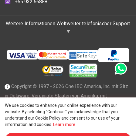
+65 932 66888
Weitere Informationen Weltweiter telefonischer Support
Copyright © 1997 - 2026 One IBC America, Inc. mit Sitz
in Delaware, Vereinigte Staaten von Amerika, mit
beschränkter Haftung und Mitgliedsfirma des One IBC
We use cookies to enhance your online experience with our
website. By selecting "Continue," you acknowledge that you
Netzwerks einer unabhängigen und separaten juristischen
understand our Cookie Policy and consent to our use of your
®
Person, die mit der One IBC
Group ("
One IBC Limited
"),
information and cookies.
Learn more
einer Schweizer Einheit, verbunden ist. Alle Rechte