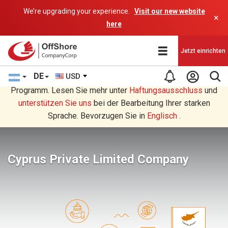
We’re upgrading your experience.
Visit our new website
×
here
Jetzt einrichten
DE
USD
Sie lesen eine Deutsche Übersetzung durch ein AI-
Programm. Lesen Sie mehr unter
Haftungsausschluss
und
unterstützen Sie uns
bei der Bearbeitung Ihrer starken
Sprache. Bevorzugen Sie in
Englisch
.
Cyprus Private Limited Company