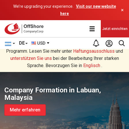
We’re upgrading your experience.
Visit our new website
×
here
Jetzt einrichten
DE
USD
Sie lesen eine Deutsche Übersetzung durch ein AI-
Programm. Lesen Sie mehr unter
Haftungsausschluss
und
unterstützen Sie uns
bei der Bearbeitung Ihrer starken
Sprache. Bevorzugen Sie in
Englisch
.
Company Formation in Labuan,
Malaysia
Mehr erfahren