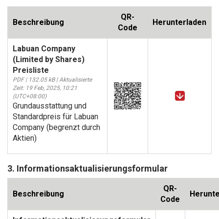
QR-
Beschreibung
Herunterladen
Code
Labuan Company
(Limited by Shares)
Preisliste
PDF | 132.05 kB | Aktualisierte
Zeit: 19 Feb, 2025, 10:21
(UTC+08:00)
Grundausstattung und
Standardpreis für Labuan
Company (begrenzt durch
Aktien)
3. Informationsaktualisierungsformular
QR-
Beschreibung
Herunte
Code